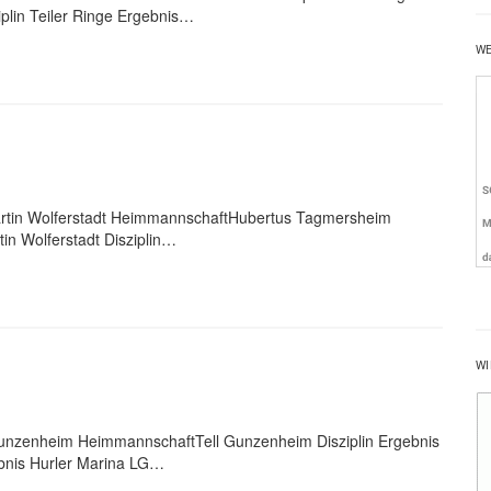
lin Teiler Ringe Ergebnis…
W
artin Wolferstadt HeimmannschaftHubertus Tagmersheim
tin Wolferstadt Disziplin…
WI
unzenheim HeimmannschaftTell Gunzenheim Disziplin Ergebnis
bnis Hurler Marina LG…