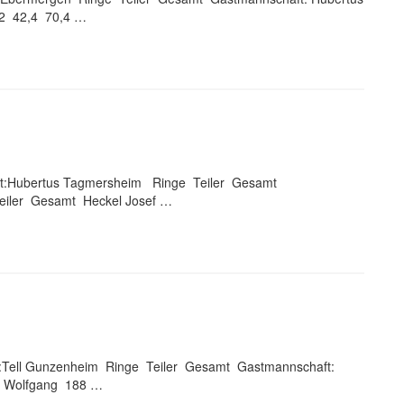
72 42,4 70,4 …
ft:Hubertus Tagmersheim Ringe Teiler Gesamt
Teiler Gesamt Heckel Josef …
:Tell Gunzenheim Ringe Teiler Gesamt Gastmannschaft:
r Wolfgang 188 …