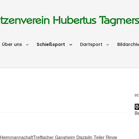
tzenverein Hubertus Tagmer
Über uns
Schießsport
Dartsport
Bildarchi
B
B
eimmannschaftTreffsicher Gansheim Disziplin Teiler Ringe