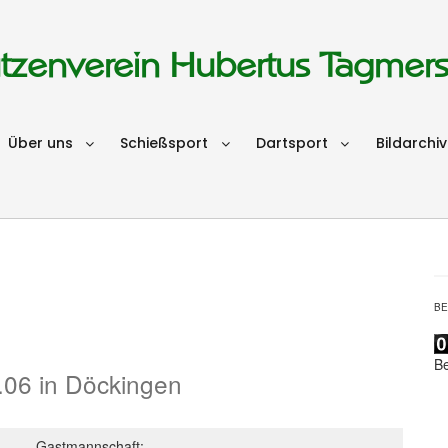
tzenverein Hubertus Tagmer
Über uns
Schießsport
Dartsport
Bildarchiv
B
B
.06 in Döckingen
Gastmannschaft: