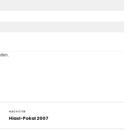
eden.
NÄCHSTER
Nächster
Hiasl-Pokal 2007
Beitrag: