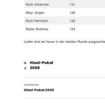
Koch Johannes
141
Mayr Jürgen
138
Koch Hermann
132
Nuber Andreas
104
Leider sind wir heuer in der zweiten Runde ausgeschi
Kategorien
Hiasl-Pokal
Schlagwörter
2006
Beitragsnavigation
VORHERIGER
Vorheriger
Hiasl-Pokal 2005
Beitrag: