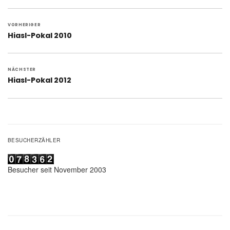
Beitragsnavigation
VORHERIGER
Vorheriger
Hiasl-Pokal 2010
Beitrag:
NÄCHSTER
Nächster
Hiasl-Pokal 2012
Beitrag:
BESUCHERZÄHLER
Besucher seit November 2003