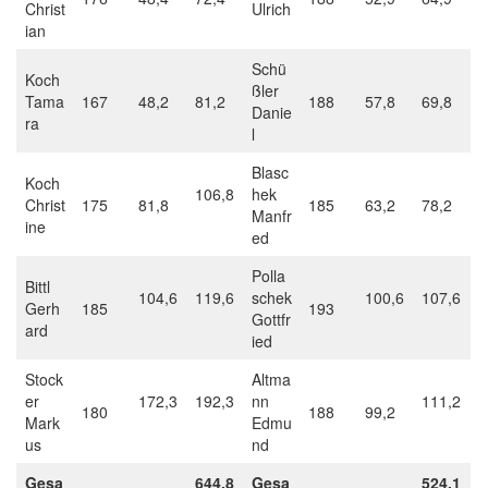
Christ
Ulrich
ian
Schü
Koch
ßler
Tama
167
48,2
81,2
188
57,8
69,8
Danie
ra
l
Blasc
Koch
106,8
hek
Christ
175
81,8
185
63,2
78,2
Manfr
ine
ed
Polla
Bittl
104,6
119,6
schek
100,6
107,6
Gerh
185
193
Gottfr
ard
ied
Stock
Altma
er
172,3
192,3
nn
111,2
180
188
99,2
Mark
Edmu
us
nd
Gesa
644,8
Gesa
524,1