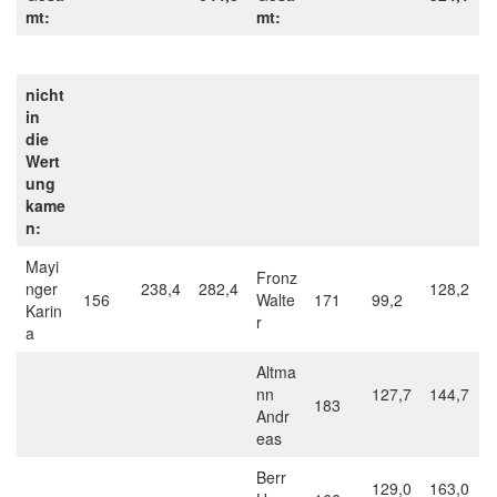
mt:
mt:
nicht
in
die
Wert
ung
kame
n:
Mayi
Fronz
nger
238,4
282,4
128,2
156
Walte
171
99,2
Karin
r
a
Altma
nn
127,7
144,7
183
Andr
eas
Berr
129,0
163,0