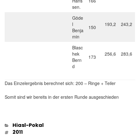
Hans
166
sen.
Göde
l
193,2
243,2
150
Benja
min
Blasc
hek
256,6
283,6
173
Bern
d
Das Einzelergebnis berechnet sich: 200 – Ringe + Teiler
Somit sind wir bereits in der ersten Runde ausgeschieden
Kategorien
Hiasl-Pokal
Schlagwörter
2011