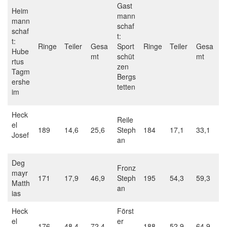
Gast
Heim
mann
mann
schaf
schaf
t:
t:
Ringe
Teiler
Gesa
Sport
Ringe
Teiler
Gesa
Hube
mt
schüt
mt
rtus
zen
Tagm
Bergs
ershe
tetten
im
Heck
Reile
el
189
14,6
25,6
Steph
184
17,1
33,1
Josef
an
Deg
Fronz
mayr
171
17,9
46,9
Steph
195
54,3
59,3
Matth
an
ias
Heck
Först
el
er
176
48,4
72,4
188
52,9
64,9