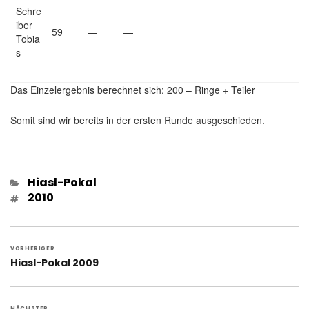
Schre
iber
59
—
—
Tobia
s
Das Einzelergebnis berechnet sich: 200 – Ringe + Teiler
Somit sind wir bereits in der ersten Runde ausgeschieden.
Kategorien
Hiasl-Pokal
Schlagwörter
2010
Beitragsnavigation
VORHERIGER
Vorheriger
Hiasl-Pokal 2009
Beitrag:
NÄCHSTER