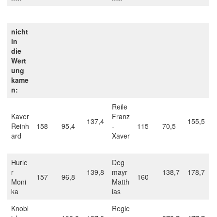
nicht
in
die
Wert
ung
kame
n:
Reile
Kaver
Franz
137,4
155,5
Reinh
158
95,4
-
115
70,5
ard
Xaver
Hurle
Deg
r
139,8
mayr
138,7
178,7
157
96,8
160
Moni
Matth
ka
ias
Knobl
Regle