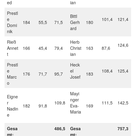
ed
ian
Prestl
Bittl
e
101,4
121,4
184
55,5
71,5
Gerh
180
Domi
ard
nik
Rieß
Herb
124,6
Annet
166
45,4
79,4
Christ
163
87,6
t
ian
Prestl
Heck
e
el
108,4
125,4
176
71,7
95,7
183
Marc
Josef
o
Mayi
Eigne
nger
r
109,8
111,5
142,5
182
91,8
Eva-
169
Nadin
Maria
e
Gesa
486,5
Gesa
757,3
mt:
mt: