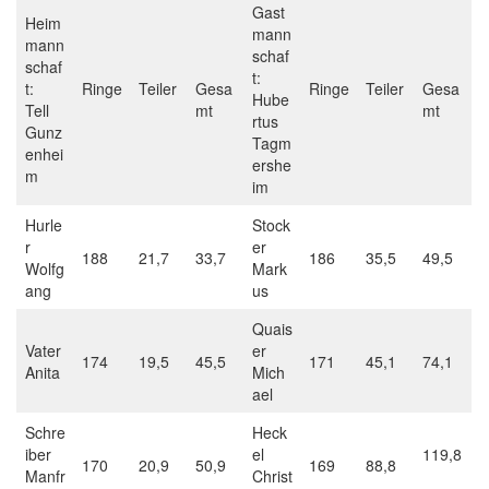
Gast
Heim
mann
mann
schaf
schaf
t:
t:
Ringe
Teiler
Gesa
Ringe
Teiler
Gesa
Hube
Tell
mt
mt
rtus
Gunz
Tagm
enhei
ershe
m
im
Hurle
Stock
r
er
188
21,7
33,7
186
35,5
49,5
Wolfg
Mark
ang
us
Quais
Vater
er
174
19,5
45,5
171
45,1
74,1
Anita
Mich
ael
Schre
Heck
iber
el
119,8
170
20,9
50,9
169
88,8
Manfr
Christ