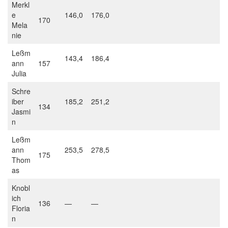
Merkl
e
146,0
176,0
170
Mela
nie
Leßm
143,4
186,4
ann
157
Julia
Schre
iber
185,2
251,2
134
Jasmi
n
Leßm
ann
253,5
278,5
175
Thom
as
Knobl
ich
136
—
—
Floria
n