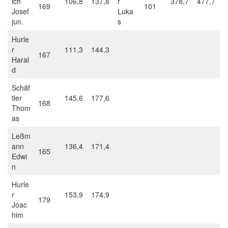
ich
106,8
137,8
r
378,7
477,7
169
101
Josef
Luka
jun.
s
Hurle
r
111,3
144,3
167
Haral
d
Schäf
tler
145,6
177,6
168
Thom
as
Leßm
ann
136,4
171,4
165
Edwi
n
Hurle
r
153,9
174,9
179
Joac
him