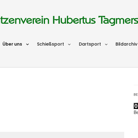
tzenverein Hubertus Tagmer
Über uns
Schießsport
Dartsport
Bildarchiv
B
B