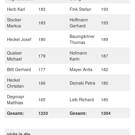
Herb Karl
183
Fink Stefan
193
Stocker
Hoffmann
183
193
Markus
Gerhard
Baumgärtner
Heckel Josef
180
189
Thomas
Quaiser
Hofmann
179
187
Michael
Karin
Bittl Gerhard
177
Mayer Anita
182
Heckel
166
Demski Petra
180
Christian
Degmayr
165
Leib Richard
180
Matthias
Gesamt:
1233
Gesamt:
1304
nicht in die