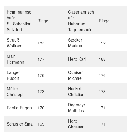
Heimmannsc
Gastmannsch
haft:
aft:
Ringe
Ringe
St. Sebastian
Hubertus
Sulzdorf
Tagmersheim
Strauß
Stocker
183
192
Wolfram
Markus
Mair
177
Herb Karl
188
Hermann
Langer
Quaiser
176
176
Rudolf
Michael
Müller
Heckel
173
173
Christoph
Christian
Degmayr
Pantle Eugen
170
171
Matthias
Herb
Schuster Sina
169
171
Christian