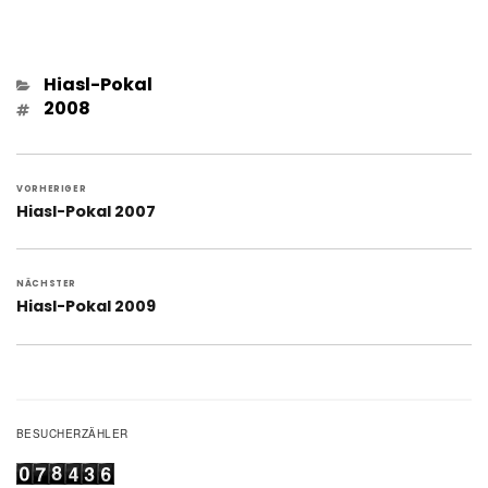
Kategorien
Hiasl-Pokal
Schlagwörter
2008
Beitragsnavigation
VORHERIGER
Vorheriger
Hiasl-Pokal 2007
Beitrag:
NÄCHSTER
Nächster
Hiasl-Pokal 2009
Beitrag:
BESUCHERZÄHLER