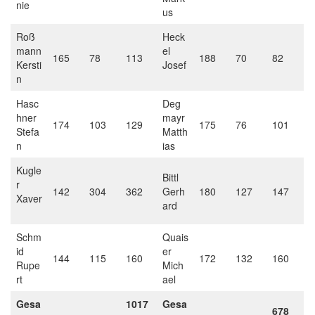
nie
us
Roß
Heck
mann
el
165
78
113
188
70
82
Kersti
Josef
n
Hasc
Deg
hner
mayr
174
103
129
175
76
101
Stefa
Matth
n
ias
Kugle
Bittl
r
142
304
362
Gerh
180
127
147
Xaver
ard
Schm
Quais
id
er
144
115
160
172
132
160
Rupe
Mich
rt
ael
Gesa
1017
Gesa
678