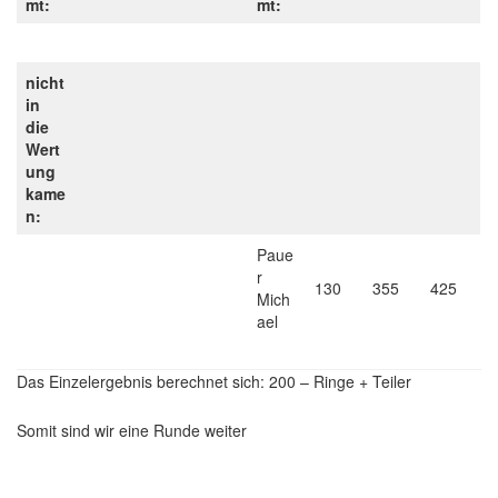
mt:
mt:
nicht
in
die
Wert
ung
kame
n:
Paue
r
130
355
425
Mich
ael
Das Einzelergebnis berechnet sich: 200 – Ringe + Teiler
Somit sind wir eine Runde weiter