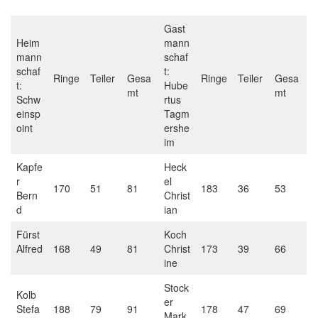
Gast
Heim
mann
mann
schaf
schaf
t:
Ringe
Teiler
Gesa
Ringe
Teiler
Gesa
t:
Hube
mt
mt
Schw
rtus
einsp
Tagm
oint
ershe
im
Kapfe
Heck
r
el
170
51
81
183
36
53
Bern
Christ
d
ian
Fürst
Koch
Alfred
168
49
81
Christ
173
39
66
ine
Stock
Kolb
er
Stefa
188
79
91
178
47
69
Mark