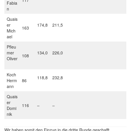
117
Fabia
n
Quais
er
174,8
211,5
163
Mich
ael
Pfleu
mer
134,0
226,0
108
Oliver
Koch
118,8
232,8
Herm
86
ann
Quais
er
116
–
–
Domi
nik
Wir haben somit den Einzug in die dritte Runde geschafft