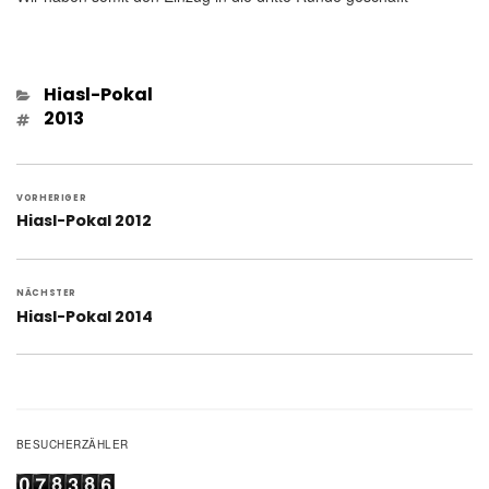
Kategorien
Hiasl-Pokal
Schlagwörter
2013
Beitragsnavigation
VORHERIGER
Vorheriger
Hiasl-Pokal 2012
Beitrag:
NÄCHSTER
Nächster
Hiasl-Pokal 2014
Beitrag:
BESUCHERZÄHLER