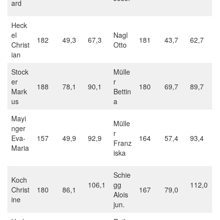
ard
Heck
el
Nagl
182
49,3
67,3
181
43,7
62,7
Christ
Otto
ian
Stock
Mülle
er
r
188
78,1
90,1
180
69,7
89,7
Mark
Bettin
us
a
Mayi
Mülle
nger
r
Eva-
157
49,9
92,9
164
57,4
93,4
Franz
Maria
iska
Schie
Koch
106,1
gg
112,0
Christ
180
86,1
167
79,0
Alois
ine
jun.