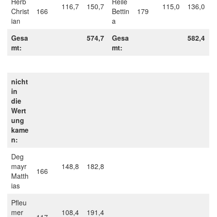
Herb
Reile
116,7
150,7
115,0
136,0
Christ
166
Bettin
179
ian
a
Gesa
574,7
Gesa
582,4
mt:
mt:
nicht
in
die
Wert
ung
kame
n:
Deg
mayr
148,8
182,8
166
Matth
ias
Pfleu
mer
108,4
191,4