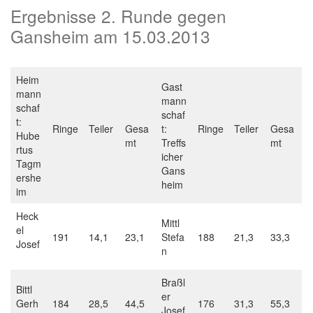
Ergebnisse 2. Runde gegen
Gansheim am 15.03.2013
Heim
Gast
mann
mann
schaf
schaf
t:
Ringe
Teiler
Gesa
t:
Ringe
Teiler
Gesa
Hube
mt
Treffs
mt
rtus
icher
Tagm
Gans
ershe
heim
im
Heck
Mittl
el
191
14,1
23,1
Stefa
188
21,3
33,3
Josef
n
Braßl
Bittl
er
Gerh
184
28,5
44,5
176
31,3
55,3
Josef