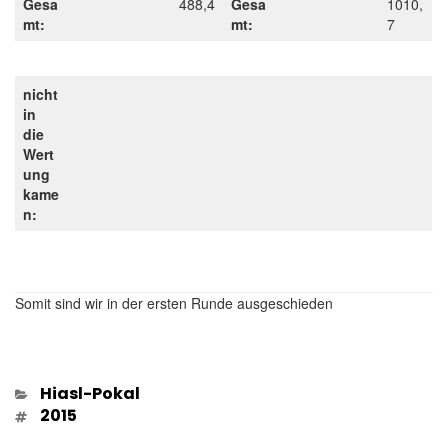
Gesa
488,4
Gesa
1010,
mt:
mt:
7
nicht
in
die
Wert
ung
kame
n:
Somit sind wir in der ersten Runde ausgeschieden
Kategorien
Hiasl-Pokal
Schlagwörter
2015