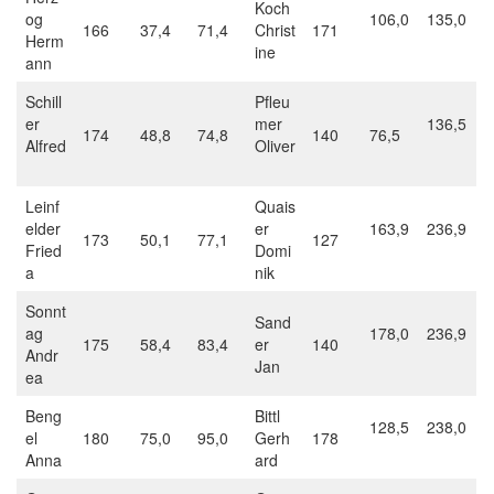
Koch
og
106,0
135,0
166
37,4
71,4
Christ
171
Herm
ine
ann
Schill
Pfleu
er
mer
136,5
174
48,8
74,8
140
76,5
Alfred
Oliver
Leinf
Quais
elder
er
163,9
236,9
173
50,1
77,1
127
Fried
Domi
a
nik
Sonnt
Sand
ag
178,0
236,9
175
58,4
83,4
er
140
Andr
Jan
ea
Beng
Bittl
128,5
238,0
el
180
75,0
95,0
Gerh
178
Anna
ard