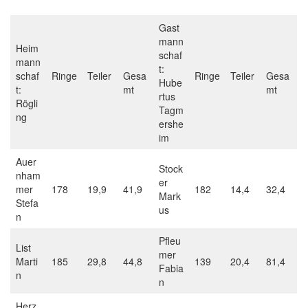
Gast
mann
Heim
schaf
mann
t:
schaf
Ringe
Teiler
Gesa
Ringe
Teiler
Gesa
Hube
t:
mt
mt
rtus
Rögli
Tagm
ng
ershe
im
Auer
Stock
nham
er
mer
178
19,9
41,9
182
14,4
32,4
Mark
Stefa
us
n
Pfleu
List
mer
Marti
185
29,8
44,8
139
20,4
81,4
Fabia
n
n
Herz