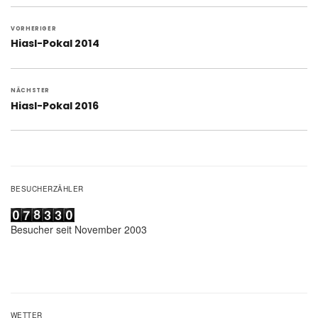
Beitragsnavigation
VORHERIGER
Vorheriger
Hiasl-Pokal 2014
Beitrag:
NÄCHSTER
Nächster
Hiasl-Pokal 2016
Beitrag:
BESUCHERZÄHLER
Besucher seit November 2003
WETTER