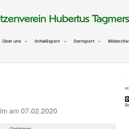
tzenverein Hubertus Tagmer
Über uns
Schießsport
Dartsport
Bildarchiv
B
B
eim am 07.02.2020
Gastmanns