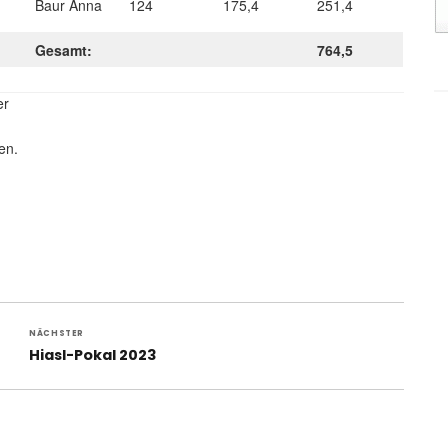
Baur Anna
124
175,4
251,4
Gesamt:
764,5
er
en.
NÄCHSTER
Nächster
Hiasl-Pokal 2023
Beitrag: