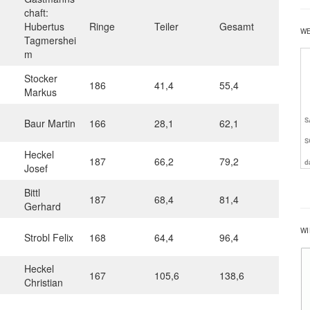
chaft:
Hubertus
Ringe
Teiler
Gesamt
W
Tagmershei
m
Stocker
186
41,4
55,4
Markus
Baur Martin
166
28,1
62,1
Heckel
187
66,2
79,2
Josef
Bittl
187
68,4
81,4
Gerhard
WI
Strobl Felix
168
64,4
96,4
Heckel
167
105,6
138,6
Christian