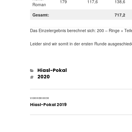
179
117,6
138,6
Roman
Gesamt:
717,2
Das Einzelergebnis berechnet sich: 200 – Ringe + Teil
Leider sind wir somit in der ersten Runde ausgeschied
Kategorien
Hiasl-Pokal
Schlagwörter
2020
Beitragsnavigation
VORHERIGER
Vorheriger
Hiasl-Pokal 2019
Beitrag: