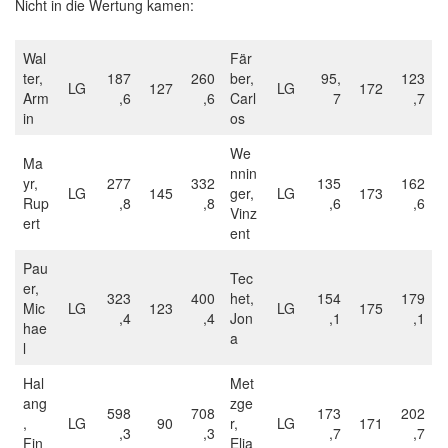
Nicht in die Wertung kamen:
Wal
Fär
ter,
187
260
ber,
95,
123
LG
127
LG
172
Arm
,6
,6
Carl
7
,7
in
os
We
Ma
nnin
yr,
277
332
135
162
LG
145
ger,
LG
173
Rup
,8
,8
,6
,6
Vinz
ert
ent
Pau
Tec
er,
323
400
het,
154
179
Mic
LG
123
LG
175
,4
,4
Jon
,1
,1
hae
a
l
Hal
Met
ang
zge
598
708
173
202
,
LG
90
r,
LG
171
,3
,3
,7
,7
Fin
Elia