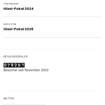
Beitragsnavigation
VORHERIGER
Vorheriger
Hiasl-Pokal 2024
Beitrag:
NÄCHSTER
Nächster
Hiasl-Pokal 2026
Beitrag:
BESUCHERZÄHLER
Besucher seit November 2003
WETTER