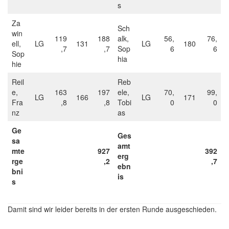
s
Za
Sch
win
119
188
alk,
56,
76,
ell,
LG
131
LG
180
,7
,7
Sop
6
6
Sop
hia
hie
Reil
Reb
e,
163
197
ele,
70,
99,
LG
166
LG
171
Fra
,8
,8
Tobi
0
0
nz
as
Ge
Ges
sa
amt
mte
927
392
erg
rge
,2
,7
ebn
bni
is
s
Damit sind wir leider bereits in der ersten Runde ausgeschieden.