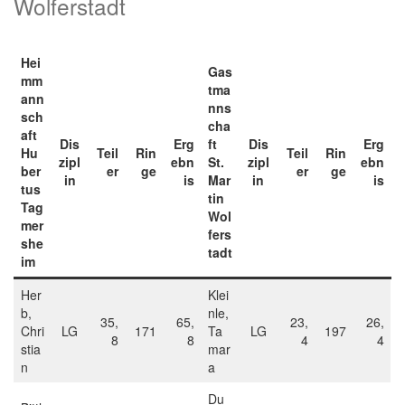
Wolferstadt
Hei
Gas
mm
tma
ann
nns
sch
cha
aft
Dis
Erg
ft
Dis
Erg
Hu
Teil
Rin
Teil
Rin
zipl
ebn
St.
zipl
ebn
ber
er
ge
er
ge
in
is
Mar
in
is
tus
tin
Tag
Wol
mer
fers
she
tadt
im
Her
Klei
b,
nle,
35,
65,
23,
26,
Chri
LG
171
Ta
LG
197
8
8
4
4
stia
mar
n
a
Du