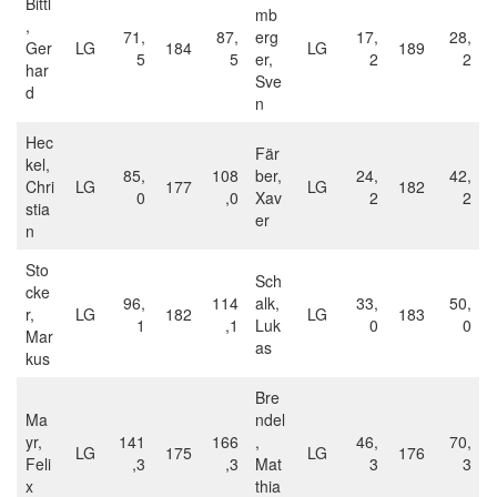
Bittl
mb
,
71,
87,
erg
17,
28,
Ger
LG
184
LG
189
5
5
er,
2
2
har
Sve
d
n
Hec
Fär
kel,
85,
108
ber,
24,
42,
Chri
LG
177
LG
182
0
,0
Xav
2
2
stia
er
n
Sto
Sch
cke
96,
114
alk,
33,
50,
r,
LG
182
LG
183
1
,1
Luk
0
0
Mar
as
kus
Bre
Ma
ndel
yr,
141
166
,
46,
70,
LG
175
LG
176
Feli
,3
,3
Mat
3
3
x
thia