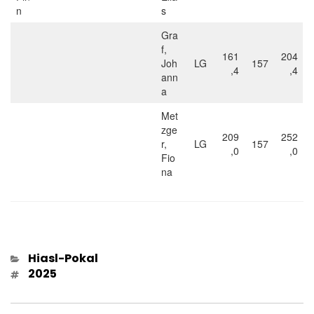
n
s
Gra
f,
161
204
Joh
LG
157
,4
,4
ann
a
Met
zge
209
252
r,
LG
157
,0
,0
Fio
na
Kategorien
Hiasl-Pokal
Schlagwörter
2025