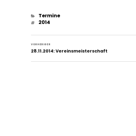
Kategorien
Termine
Schlagwörter
2014
Beitragsnavigation
VORHERIGER
Vorheriger
28.11.2014: Vereinsmeisterschaft
Beitrag: