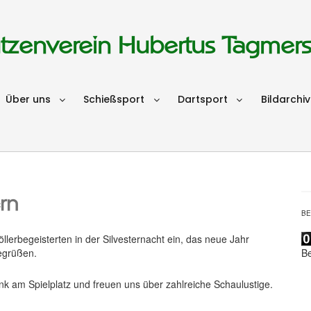
tzenverein Hubertus Tagmer
Über uns
Schießsport
Dartsport
Bildarchiv
ern
B
lerbegeisterten in der Silvesternacht ein, das neue Jahr
B
egrüßen.
ank am Spielplatz und freuen uns über zahlreiche Schaulustige.