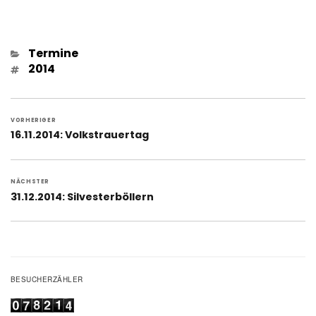
Kategorien
Termine
Schlagwörter
2014
Beitragsnavigation
VORHERIGER
Vorheriger
16.11.2014: Volkstrauertag
Beitrag:
NÄCHSTER
Nächster
31.12.2014: Silvesterböllern
Beitrag:
BESUCHERZÄHLER