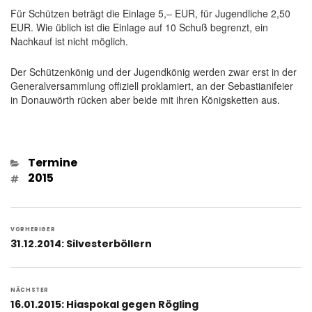
Für Schützen beträgt die Einlage 5,– EUR, für Jugendliche 2,50
EUR. Wie üblich ist die Einlage auf 10 Schuß begrenzt, ein
Nachkauf ist nicht möglich.
Der Schützenkönig und der Jugendkönig werden zwar erst in der
Generalversammlung offiziell proklamiert, an der Sebastianifeier
in Donauwörth rücken aber beide mit ihren Königsketten aus.
Kategorien
Termine
Schlagwörter
2015
Beitragsnavigation
VORHERIGER
Vorheriger
31.12.2014: Silvesterböllern
Beitrag:
NÄCHSTER
Nächster
16.01.2015: Hiaspokal gegen Rögling