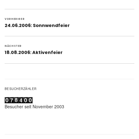
Beitragsnavigation
VORHERIGER
Vorheriger
24.06.2006: Sonnwendfeier
Beitrag:
NÄCHSTER
Nächster
18.08.2006: Aktivenfeier
Beitrag:
BESUCHERZÄHLER
Besucher seit November 2003