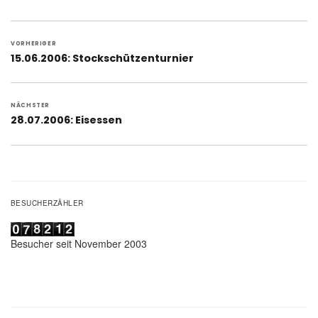
Beitragsnavigation
VORHERIGER
Vorheriger
15.06.2006: Stockschützenturnier
Beitrag:
NÄCHSTER
Nächster
28.07.2006: Eisessen
Beitrag:
BESUCHERZÄHLER
Besucher seit November 2003