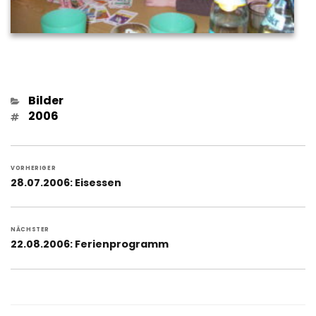
Kategorien
Bilder
Schlagwörter
2006
Beitragsnavigation
VORHERIGER
Vorheriger
28.07.2006: Eisessen
Beitrag:
NÄCHSTER
Nächster
22.08.2006: Ferienprogramm
Beitrag: