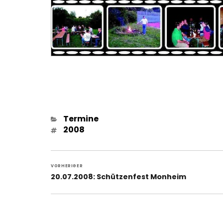
Kategorien
Termine
Schlagwörter
2008
Beitragsnavigation
VORHERIGER
Vorheriger
20.07.2008: Schützenfest Monheim
Beitrag: