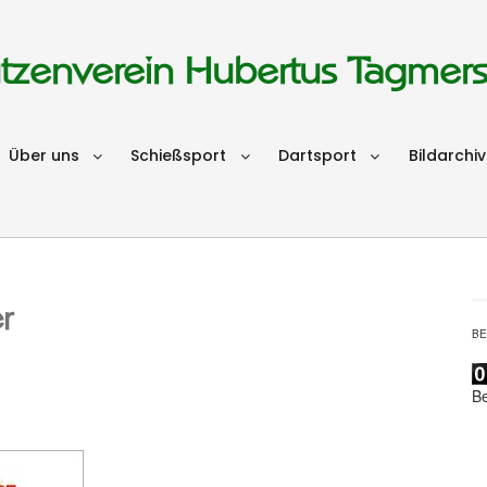
tzenverein Hubertus Tagmer
Über uns
Schießsport
Dartsport
Bildarchiv
r
B
B