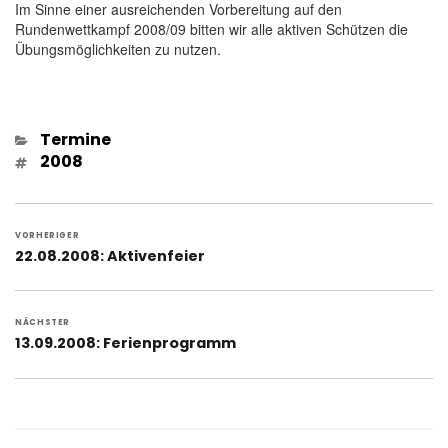
Im Sinne einer ausreichenden Vorbereitung auf den
Rundenwettkampf 2008/09 bitten wir alle aktiven Schützen die
Übungsmöglichkeiten zu nutzen.
Kategorien
Termine
Schlagwörter
2008
Beitragsnavigation
VORHERIGER
Vorheriger
22.08.2008: Aktivenfeier
Beitrag:
NÄCHSTER
Nächster
13.09.2008: Ferienprogramm
Beitrag: