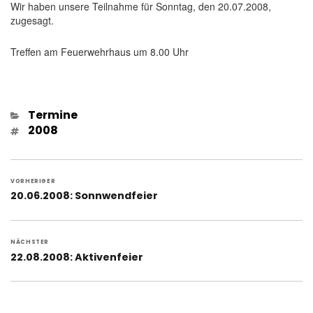
Wir haben unsere Teilnahme für Sonntag, den 20.07.2008,
zugesagt.
Treffen am Feuerwehrhaus um 8.00 Uhr
Kategorien
Termine
Schlagwörter
2008
Beitragsnavigation
VORHERIGER
Vorheriger
20.06.2008: Sonnwendfeier
Beitrag:
NÄCHSTER
Nächster
22.08.2008: Aktivenfeier
Beitrag: