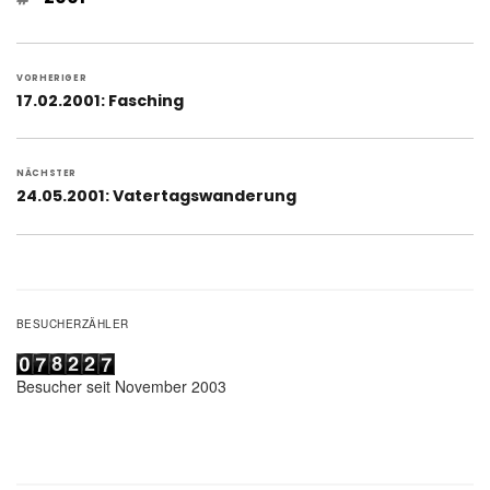
Beitragsnavigation
VORHERIGER
Vorheriger
17.02.2001: Fasching
Beitrag:
NÄCHSTER
Nächster
24.05.2001: Vatertagswanderung
Beitrag:
BESUCHERZÄHLER
Besucher seit November 2003