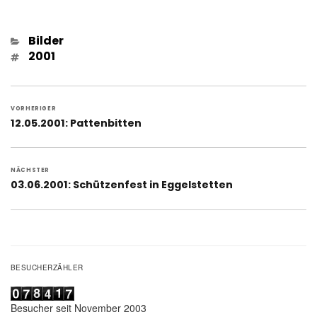
Kategorien
Bilder
Schlagwörter
2001
Beitragsnavigation
VORHERIGER
Vorheriger
12.05.2001: Pattenbitten
Beitrag:
NÄCHSTER
Nächster
03.06.2001: Schützenfest in Eggelstetten
Beitrag:
BESUCHERZÄHLER
Besucher seit November 2003