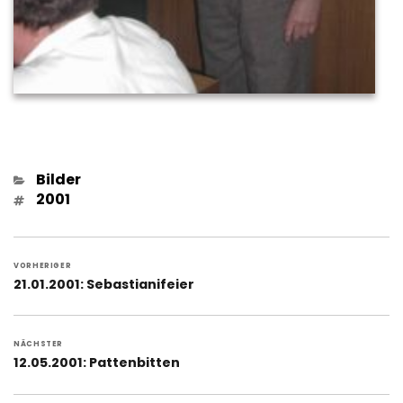
Kategorien
Bilder
Schlagwörter
2001
Beitragsnavigation
VORHERIGER
Vorheriger
21.01.2001: Sebastianifeier
Beitrag:
NÄCHSTER
Nächster
12.05.2001: Pattenbitten
Beitrag: