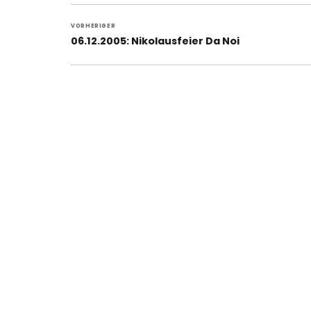
Beitragsnavigation
VORHERIGER
Vorheriger
06.12.2005: Nikolausfeier Da Noi
Beitrag: