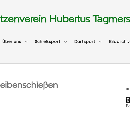
tzenverein Hubertus Tagmer
Über uns
Schießsport
Dartsport
Bildarchiv
eibenschießen
B
B