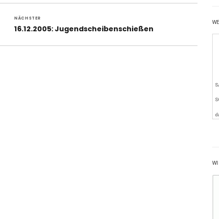
NÄCHSTER
W
Nächster
16.12.2005: Jugendscheibenschießen
Beitrag:
WI