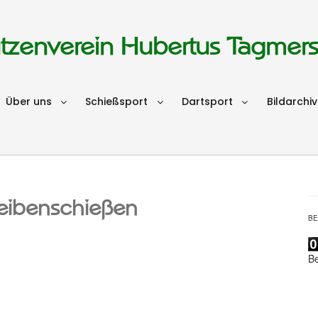
tzenverein Hubertus Tagmer
Über uns
Schießsport
Dartsport
Bildarchiv
eibenschießen
B
B