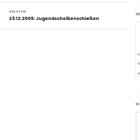
NÄCHSTER
W
Nächster
23.12.2005: Jugendscheibenschießen
Beitrag:
WI