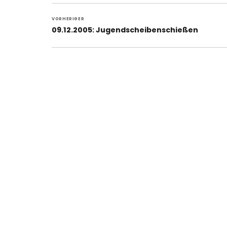
Beitragsnavigation
VORHERIGER
Vorheriger
09.12.2005: Jugendscheibenschießen
Beitrag: