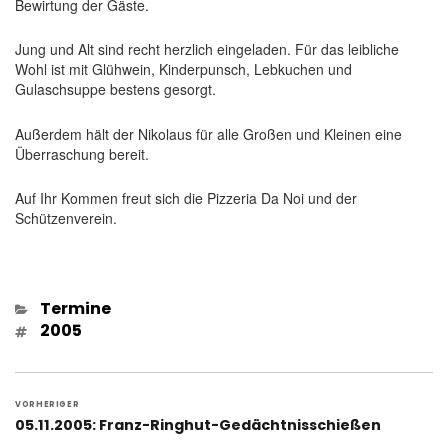
Bewirtung der Gäste.
Jung und Alt sind recht herzlich eingeladen. Für das leibliche
Wohl ist mit Glühwein, Kinderpunsch, Lebkuchen und
Gulaschsuppe bestens gesorgt.
Außerdem hält der Nikolaus für alle Großen und Kleinen eine
Überraschung bereit.
Auf Ihr Kommen freut sich die Pizzeria Da Noi und der
Schützenverein.
Kategorien
Termine
Schlagwörter
2005
Beitragsnavigation
VORHERIGER
Vorheriger
05.11.2005: Franz-Ringhut-Gedächtnisschießen
Beitrag: