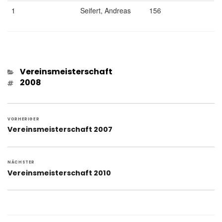
1
Seifert, Andreas
156
Kategorien
Vereinsmeisterschaft
Schlagwörter
2008
Beitragsnavigation
VORHERIGER
Vorheriger
Vereinsmeisterschaft 2007
Beitrag:
NÄCHSTER
Nächster
Vereinsmeisterschaft 2010
Beitrag: