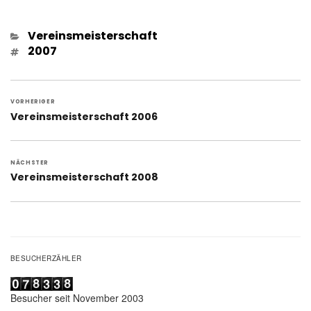
Kategorien
Vereinsmeisterschaft
Schlagwörter
2007
Beitragsnavigation
VORHERIGER
Vorheriger
Vereinsmeisterschaft 2006
Beitrag:
NÄCHSTER
Nächster
Vereinsmeisterschaft 2008
Beitrag:
BESUCHERZÄHLER
Besucher seit November 2003