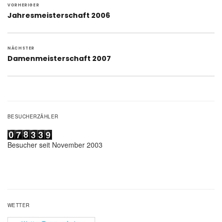
VORHERIGER
Vorheriger
Jahresmeisterschaft 2006
Beitrag:
NÄCHSTER
Nächster
Damenmeisterschaft 2007
Beitrag:
BESUCHERZÄHLER
Besucher seit November 2003
WETTER