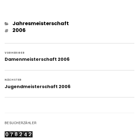
Kategorien
Jahresmeisterschaft
Schlagwörter
2006
Beitragsnavigation
VORHERIGER
Vorheriger
Damenmeisterschaft 2006
Beitrag:
NÄCHSTER
Nächster
Jugendmeisterschaft 2006
Beitrag:
BESUCHERZÄHLER