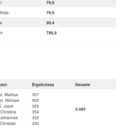
an
79,6
thias
79,6
ne
90,4
nn
788,6
tzen
Ergebnisse
Gesamt
er, Markus
357
er, Michael
355
l, Josef
355
2.083
Christine
354
 Johannes
332
 Christian
330