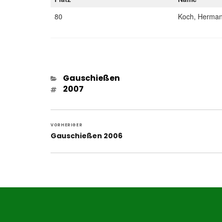
80
Koch, Herma
Kategorien
Gauschießen
Schlagwörter
2007
Beitragsnavigation
VORHERIGER
Vorheriger
Gauschießen 2006
Beitrag: