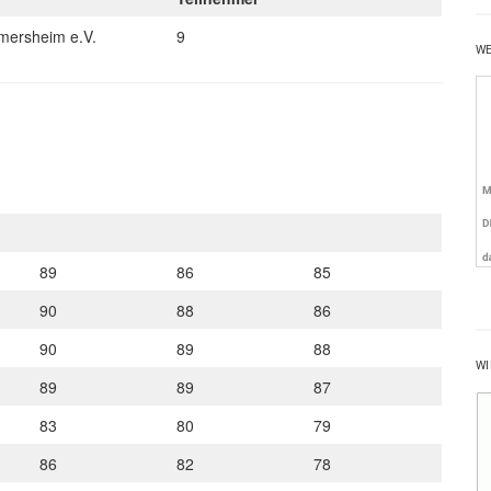
mersheim e.V.
9
W
89
86
85
90
88
86
90
89
88
WI
89
89
87
83
80
79
86
82
78