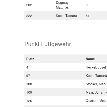
Degmayr,
202
83
Matthias
222
Koch, Tamara
81
Punkt Luftgewehr
Platz
Name
41
Heckel, Josef
97
Koch, Tamar
108
Stocker, Mar
109
Mayr, Johan
126
Quaiser, Mic