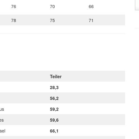
76
70
66
78
75
71
Teiler
28,3
a
56,2
kus
59,2
nes
59,6
hael
66,1