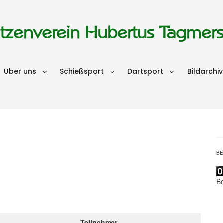
tzenverein Hubertus Tagmer
Über uns
Schießsport
Dartsport
Bildarchiv
B
B
Teilnehmer