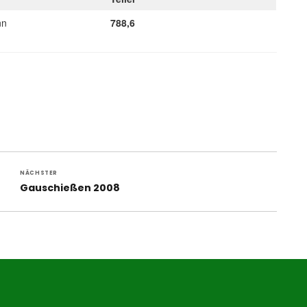
nn
788,6
NÄCHSTER
Nächster
Gauschießen 2008
Beitrag: