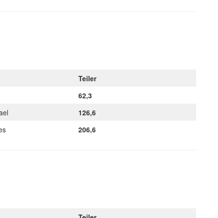
Teiler
62,3
hael
126,6
nes
206,6
Teiler