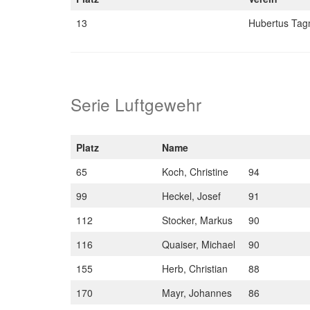
13
Hubertus Tag
Serie Luftgewehr
Platz
Name
65
Koch, Christine
94
99
Heckel, Josef
91
112
Stocker, Markus
90
116
Quaiser, Michael
90
155
Herb, Christian
88
170
Mayr, Johannes
86