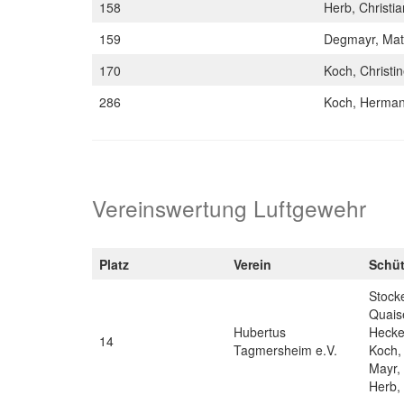
158
Herb, Christi
159
Degmayr, Mat
170
Koch, Christi
286
Koch, Herma
Vereinswertung Luftgewehr
Platz
Verein
Schü
Stock
Quais
Hubertus
Hecke
14
Tagmersheim e.V.
Koch, 
Mayr,
Herb,