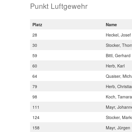
Punkt Luftgewehr
Platz
Name
28
Heckel, Josef
30
Stocker, Tho
59
Bittl, Gerhard
60
Herb, Karl
64
Quaiser, Mic
79
Herb, Christi
98
Koch, Tamar
111
Mayr, Johan
124
Stocker, Mar
158
Mayr, Jürgen