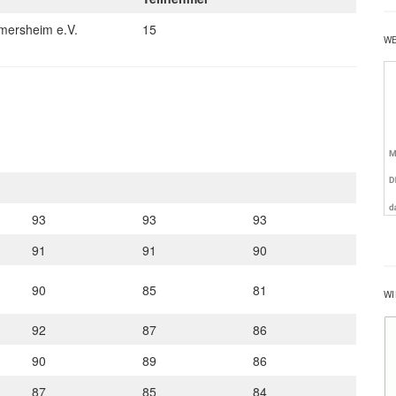
mersheim e.V.
15
W
93
93
93
91
91
90
90
85
81
WI
92
87
86
90
89
86
87
85
84