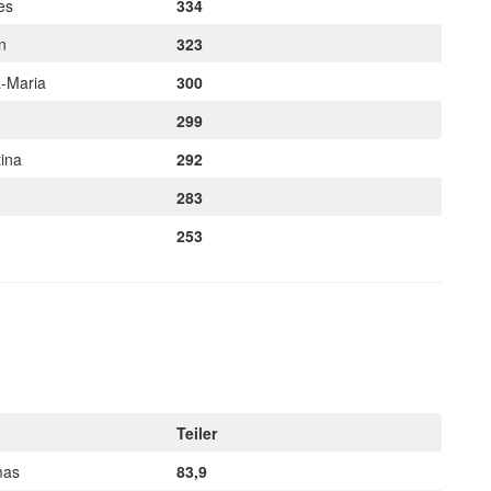
nes
334
an
323
a-Maria
300
a
299
tina
292
283
253
Teiler
mas
83,9