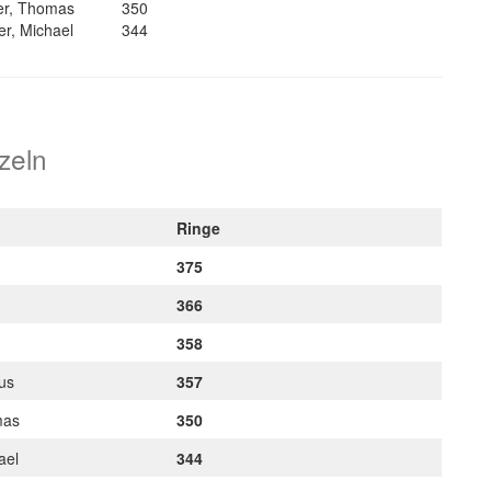
er, Thomas
350
er, Michael
344
zeln
Ringe
375
366
358
kus
357
mas
350
hael
344