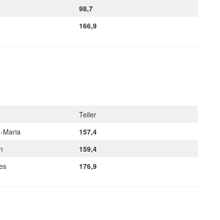
98,7
166,9
Teiler
a-Maria
157,4
an
159,4
nes
176,9