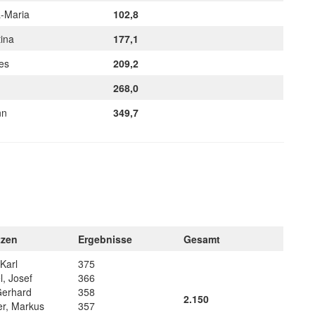
a-Maria
102,8
tina
177,1
nes
209,2
268,0
nn
349,7
tzen
Ergebnisse
Gesamt
Karl
375
l, Josef
366
 Gerhard
358
2.150
er, Markus
357