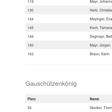
119
Mayr, Johan
130
Herb, Christi
144
Mayinger, Ev
145
Koch, Tamar
149
Degmayr, Bet
150
Mayr, Jürgen
153
Braun, Karin
Gauschützenkönig
Platz
Name
34
Stocker, Tho