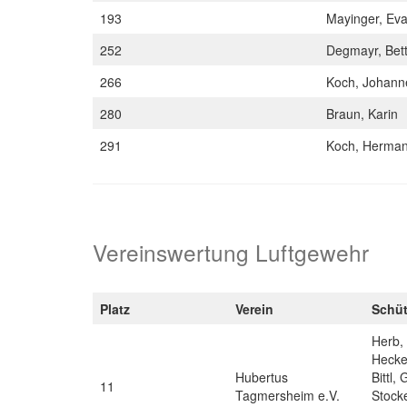
193
Mayinger, Ev
252
Degmayr, Bet
266
Koch, Johan
280
Braun, Karin
291
Koch, Herma
Vereinswertung Luftgewehr
Platz
Verein
Schü
Herb, 
Hecke
Hubertus
Bittl,
11
Tagmersheim e.V.
Stock