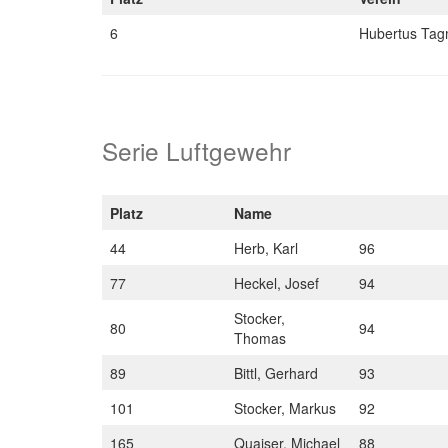
6
Hubertus Tag
Serie Luftgewehr
Platz
Name
44
Herb, Karl
96
77
Heckel, Josef
94
Stocker,
80
94
Thomas
89
Bittl, Gerhard
93
101
Stocker, Markus
92
165
Quaiser, Michael
88