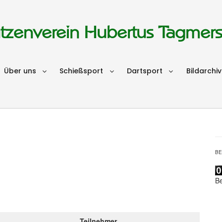
tzenverein Hubertus Tagmer
Über uns
Schießsport
Dartsport
Bildarchiv
B
B
Teilnehmer