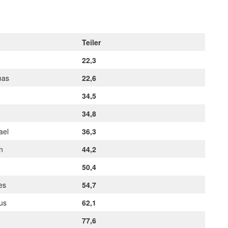
Teiler
22,3
mas
22,6
34,5
34,8
hael
36,3
an
44,2
a
50,4
nes
54,7
kus
62,1
77,6