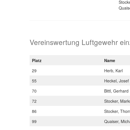
Stock
Quais
Vereinswertung Luftgewehr ein
Platz
Name
29
Herb, Karl
55
Heckel, Josef
70
Bittl, Gerhard
72
Stocker, Mar
86
Stocker, Tho
99
Quaiser, Mic