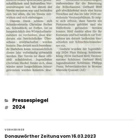
Kategorien
Pressespiegel
Schlagwörter
2024
Beitragsnavigation
VORHERIGER
Vorheriger
Donauwörther Zeitung vom 16.03.2023