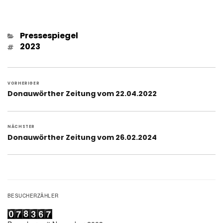
Kategorien
Pressespiegel
Schlagwörter
2023
Beitragsnavigation
VORHERIGER
Vorheriger
Donauwörther Zeitung vom 22.04.2022
Beitrag:
NÄCHSTER
Nächster
Donauwörther Zeitung vom 26.02.2024
Beitrag:
BESUCHERZÄHLER