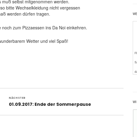
tags muß selbst mitgenommen werden.
so bitte Wechselkleidung nicht vergessen
naß werden dürfen tragen.
W
e noch zum Pizzaessen ins Da Noi einkehren.
wunderbarem Wetter und viel Spaß!
NÄCHSTER
WI
Nächster
01.09.2017: Ende der Sommerpause
Beitrag: