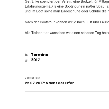
Getränke spendiert der Verein, eine Brotzeit für Mit
Erfahrungsgemäß is eine Bootstour ein naßer Spaß, al
und im Boot sollte man Badeschuhe oder Schuhe die 
Nach der Bootstour können wir je nach Lust und Laun
Alle Teilnehmer wünschen wir einen schönen Tag bei 
Kategorien
Termine
Schlagwörter
2017
Beitragsnavigation
VORHERIGER
Vorheriger
22.07.2017: Nacht der Elfer
Beitrag: