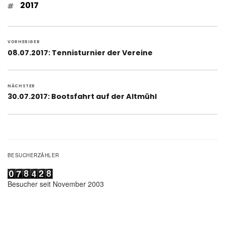
Schlagwörter
2017
Beitragsnavigation
VORHERIGER
Vorheriger
08.07.2017: Tennisturnier der Vereine
Beitrag:
NÄCHSTER
Nächster
30.07.2017: Bootsfahrt auf der Altmühl
Beitrag:
BESUCHERZÄHLER
Besucher seit November 2003