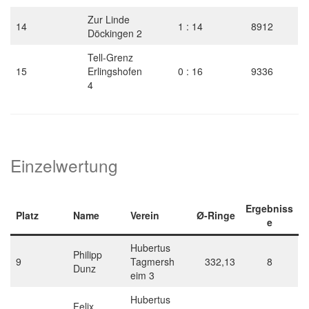
Zur Linde
14
1 : 14
8912
Döckingen 2
Tell-Grenz
15
Erlingshofen
0 : 16
9336
4
Einzelwertung
Ergebniss
Platz
Name
Verein
Ø-Ringe
e
Hubertus
Philipp
9
Tagmersh
332,13
8
Dunz
eim 3
Hubertus
Felix