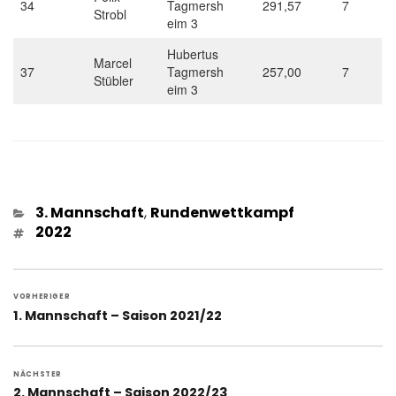
34
Tagmersh
291,57
7
Strobl
eim 3
Hubertus
Marcel
37
Tagmersh
257,00
7
Stübler
eim 3
Kategorien
3. Mannschaft
,
Rundenwettkampf
Schlagwörter
2022
Beitragsnavigation
VORHERIGER
Vorheriger
1. Mannschaft – Saison 2021/22
Beitrag:
NÄCHSTER
Nächster
2. Mannschaft – Saison 2022/23