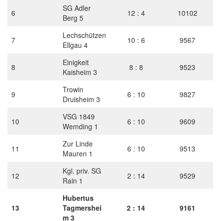
SG Adler
6
12 : 4
10102
Berg 5
Lechschützen
7
10 : 6
9567
Ellgau 4
Einigkeit
8
8 : 8
9523
Kaisheim 3
Trowin
9
6 : 10
9827
Druisheim 3
VSG 1849
10
6 : 10
9609
Wemding 1
Zur Linde
11
6 : 10
9513
Mauren 1
Kgl. priv. SG
12
2 : 14
9529
Rain 1
Hubertus
13
Tagmershei
2 : 14
9161
m 3