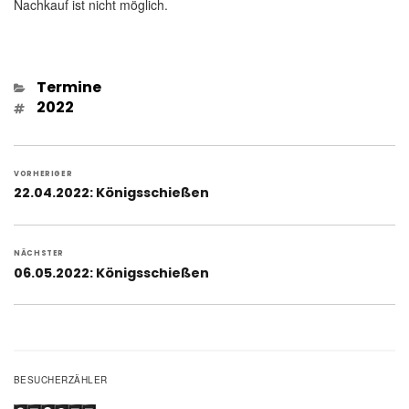
Nachkauf ist nicht möglich.
Kategorien
Termine
Schlagwörter
2022
Beitragsnavigation
VORHERIGER
Vorheriger
22.04.2022: Königsschießen
Beitrag:
NÄCHSTER
Nächster
06.05.2022: Königsschießen
Beitrag:
BESUCHERZÄHLER