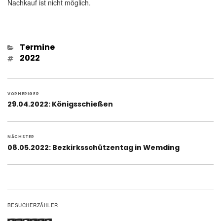
Nachkauf ist nicht möglich.
Kategorien
Termine
Schlagwörter
2022
Beitragsnavigation
VORHERIGER
Vorheriger
29.04.2022: Königsschießen
Beitrag:
NÄCHSTER
Nächster
08.05.2022: Bezkirksschützentag in Wemding
Beitrag:
BESUCHERZÄHLER