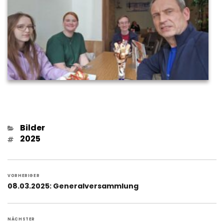
Kategorien
Bilder
Schlagwörter
2025
Beitragsnavigation
VORHERIGER
Vorheriger
08.03.2025: Generalversammlung
Beitrag:
NÄCHSTER