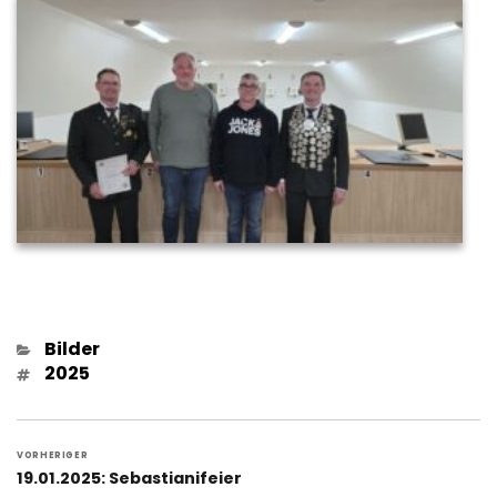
Kategorien
Bilder
Schlagwörter
2025
Beitragsnavigation
VORHERIGER
Vorheriger
19.01.2025: Sebastianifeier