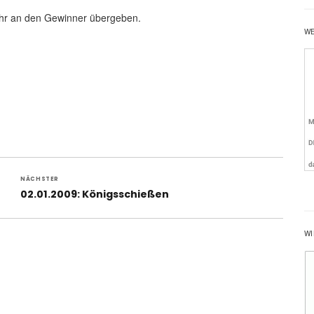
 Uhr an den Gewinner übergeben.
W
NÄCHSTER
Nächster
02.01.2009: Königsschießen
Beitrag:
WI