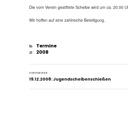
Die vom Verein gestiftete Scheibe wird um ca. 20.00
Wir hoffen auf eine zahlreiche Beteiligung.
Kategorien
Termine
Schlagwörter
2008
Beitragsnavigation
VORHERIGER
Vorheriger
19.12.2008: Jugendscheibenschießen
Beitrag: