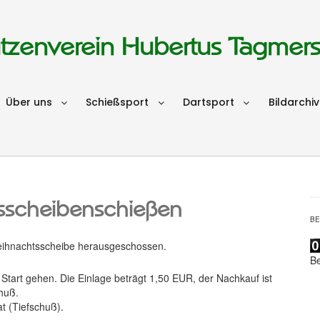
tzenverein Hubertus Tagmer
Über uns
Schießsport
Dartsport
Bildarchiv
sscheibenschießen
B
 Weihnachtsscheibe herausgeschossen.
B
 Start gehen. Die Einlage beträgt 1,50 EUR, der Nachkauf ist
huß.
at (Tiefschuß).