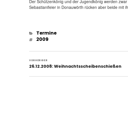
Der Schützenkönig und der Jugendkönig werden zwar er
Sebastianifeier in Donauwörth rücken aber beide mit i
Kategorien
Termine
Schlagwörter
2009
Beitragsnavigation
VORHERIGER
Vorheriger
26.12.2008: Weihnachtsscheibenschießen
Beitrag: