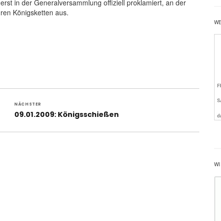
st in der Generalversammlung offiziell proklamiert, an der
hren Königsketten aus.
W
NÄCHSTER
Nächster
09.01.2009: Königsschießen
Beitrag:
WI