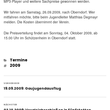
MP3-Player und weitere Sachpreise gewonnen werden.
Wir fahren am Samstag, 26.09.2009, nach Oberndorf. Wer
mitfahren möchte, bitte beim Jugendleiter Matthias Degmayr
melden. Die Kosten übernimmt der Verein.
Die Preisverteilung findet am Sonntag, 04. Oktober 2009, ab
15.00 Uhr im Schützenheim in Oberndorf statt.
Kategorien
Termine
Schlagwörter
2009
Beitragsnavigation
VORHERIGER
Vorheriger
19.09.2009: Gaujugendausflug
Beitrag:
NÄCHSTER
Nächster
02.10.2009: Vergleichsschießen in Fünfstetten