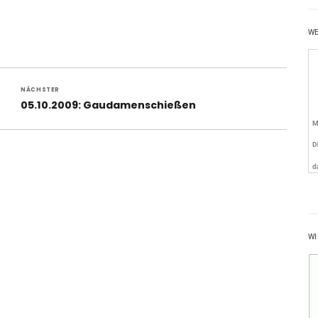
W
NÄCHSTER
Nächster
05.10.2009: Gaudamenschießen
Beitrag:
WI