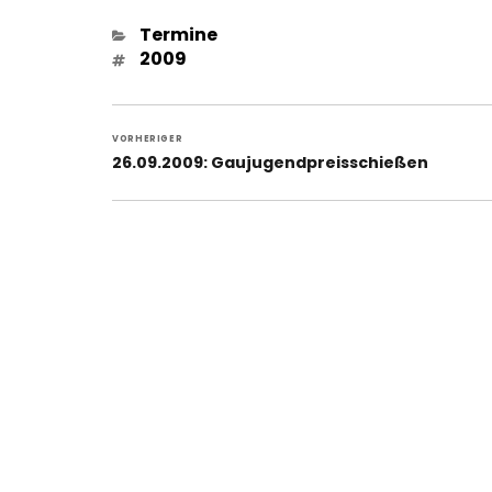
Kategorien
Termine
Schlagwörter
2009
Beitragsnavigation
VORHERIGER
Vorheriger
26.09.2009: Gaujugendpreisschießen
Beitrag: