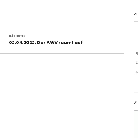
W
NÄCHSTER
Nächster
02.04.2022: Der AWV räumt auf
Beitrag:
WI