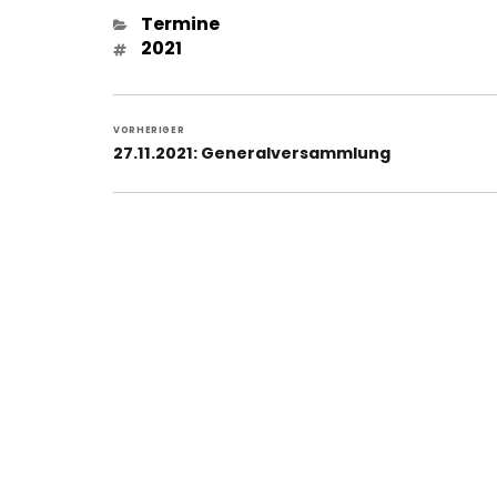
Kategorien
Termine
Schlagwörter
2021
Beitragsnavigation
VORHERIGER
Vorheriger
27.11.2021: Generalversammlung
Beitrag: