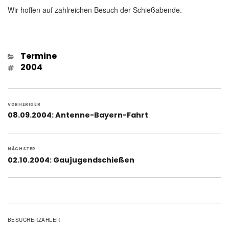
Wir hoffen auf zahlreichen Besuch der Schießabende.
Kategorien
Termine
Schlagwörter
2004
Beitragsnavigation
VORHERIGER
Vorheriger
08.09.2004: Antenne-Bayern-Fahrt
Beitrag:
NÄCHSTER
Nächster
02.10.2004: Gaujugendschießen
Beitrag:
BESUCHERZÄHLER