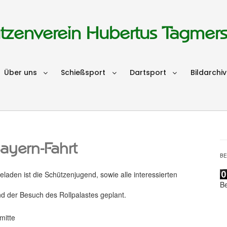
tzenverein Hubertus Tagmer
Über uns
Schießsport
Dartsport
Bildarchiv
yern-Fahrt
B
eladen ist die Schützenjugend, sowie alle interessierten
B
nd der Besuch des Rollpalastes geplant.
mitte