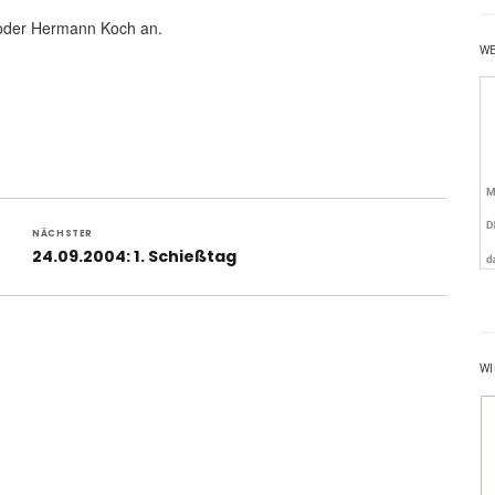
e oder Hermann Koch an.
W
NÄCHSTER
Nächster
24.09.2004: 1. Schießtag
Beitrag:
WI