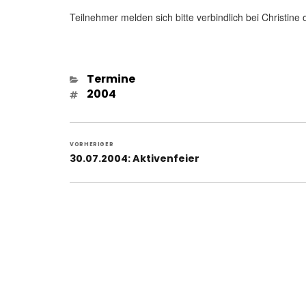
Teilnehmer melden sich bitte verbindlich bei Christin
Kategorien
Termine
Schlagwörter
2004
Beitragsnavigation
VORHERIGER
Vorheriger
30.07.2004: Aktivenfeier
Beitrag: