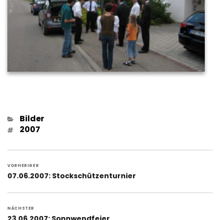
Kategorien
Bilder
Schlagwörter
2007
Beitragsnavigation
VORHERIGER
Vorheriger
07.06.2007: Stockschützenturnier
Beitrag:
NÄCHSTER
Nächster
23.06.2007: Sonnwendfeier