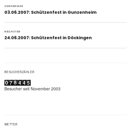
Beitragsnavigation
VORHERIGER
Vorheriger
03.06.2007: Schützenfest in Gunzenheim
Beitrag:
NÄCHSTER
Nächster
24.06.2007: Schützenfest in Döckingen
Beitrag:
BESUCHERZÄHLER
Besucher seit November 2003
WETTER