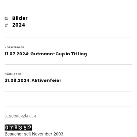
Kategorien
Bilder
Schlagwörter
2024
Beitragsnavigation
VORHERIGER
Vorheriger
11.07.2024: Gutmann-Cup in Titting
Beitrag:
NÄCHSTER
Nächster
31.08.2024: Aktivenfeier
Beitrag:
BESUCHERZÄHLER
Besucher seit November 2003